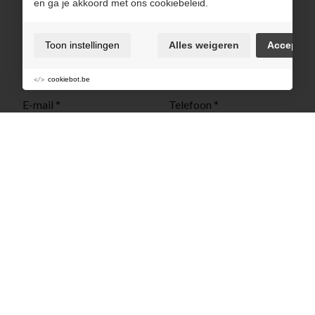
en ga je akkoord met ons cookiebeleid.
Voornaam *
Achternaam *
Toon instellingen
Alles weigeren
Accepter
cookiebot.be
E-mail *
Telefoon *
Type dienst
Bericht *