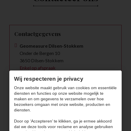
Contactgegevens
Geomeasure Dilsen-Stokkem
Onder de Bergen 10
3650 Dilsen-Stokkem
Enkel op afspraak
Wij respecteren je privacy
Onze website maakt gebruik van cookies om essentiële
+32 (0)477 49 22 29
diensten en functies op onze website mogelijk te
maken en om gegevens te verzamelen over hoe
info@geomeasure.be
bezoekers omgaan met onze website, producten en
diensten.
BE 0746.454.293
Door op ‘Accepteren’ te klikken, ga je ermee akkoord
dat we deze tools voor reclame en analyse gebruiken